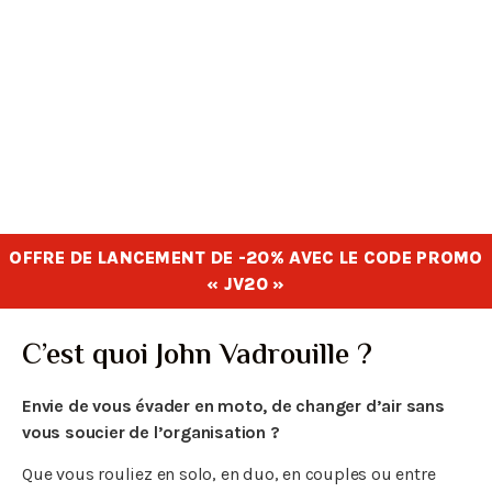
Vos parcours sur mesure
Configurez votre séjour selon vos
envies
Explorez les Hauts-de-France
Ses routes, ses paysages et son
patrimoine
OFFRE DE LANCEMENT DE -20% AVEC LE CODE PROMO
« JV20 »
C’est quoi John Vadrouille ?
Envie de vous évader en moto, de changer d’air sans
vous soucier de l’organisation ?
Que vous rouliez en solo, en duo, en couples ou entre