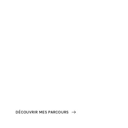
Planification de
parcours moto
Région Hauts-de-
France
DÉCOUVRIR MES PARCOURS