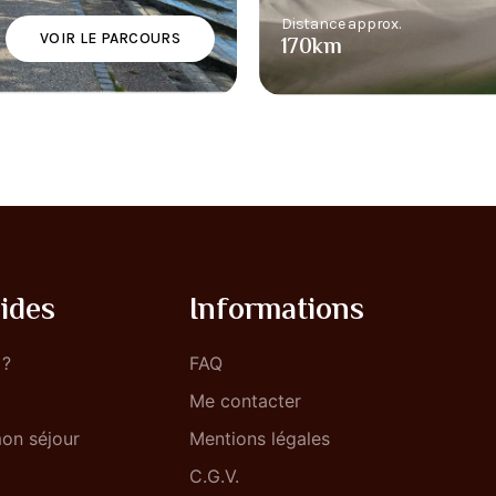
Distance approx.
VOIR LE PARCOURS
170km
ides
Informations
 ?
FAQ
Me contacter
on séjour
Mentions légales
C.G.V.