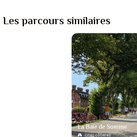
Les parcours similaires
La Baie de Somme
Cités côtiéres