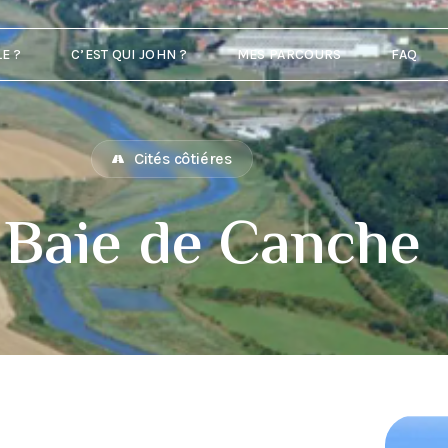
E ?
C’EST QUI JOHN ?
MES PARCOURS
FAQ
Cités côtiéres
 Baie de Canche