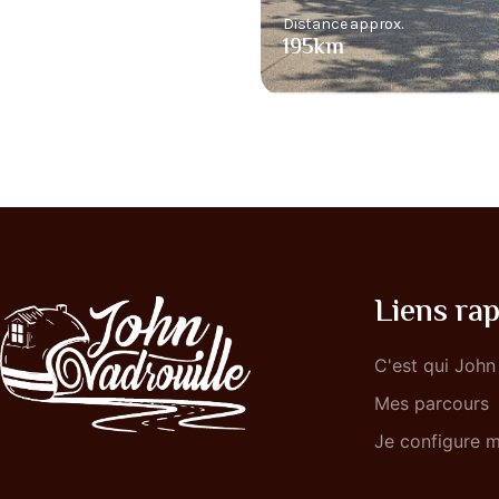
Distance approx.
195km
Liens rap
C'est qui John
Mes parcours
Je configure m