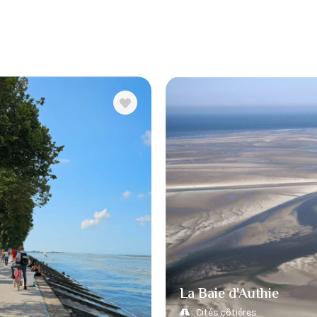
La Baie d'Authie
Cités côtiéres