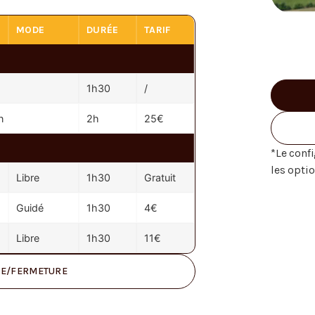
MODE
DURÉE
TARIF
1h30
/
n
2h
25€
*Le confi
les opti
Libre
1h30
Gratuit
Guidé
1h30
4€
Libre
1h30
11€
RE/FERMETURE